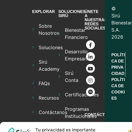
©
EXPLORAR
SOLUCIONES
ÚNETE
Sirú
SIRÚ
A
NUESTRAS
Bienestar
REDES
Sobre
SOCIALES
S.A.
Bienestar
Nosotros
2026
Financiero
Soluciones
Desarrollo
POLÍTI
Empresarial
CA DE
Sirú
PRIVA
Academy
Sirú
CIDAD
Conta
POLÍTI
FAQs
CA DE
COOKI
Certificaciones
Recursos
ES
Programas
Contáctanos
CONTÁCTANOS
Institucionales
info@sirufinancier
Tu privacidad es importante
Trabaje