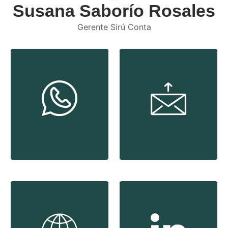
Susana Saborío Rosales
Gerente Sirú Conta