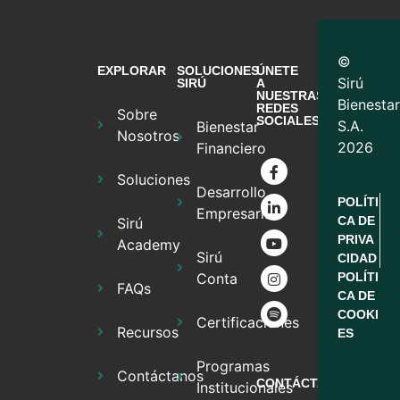
©
EXPLORAR
SOLUCIONES
ÚNETE
Sirú
SIRÚ
A
NUESTRAS
Bienestar
REDES
Sobre
SOCIALES
S.A.
Bienestar
Nosotros
2026
Financiero
Soluciones
Desarrollo
POLÍTI
Empresarial
CA DE
Sirú
PRIVA
Academy
Sirú
CIDAD
Conta
POLÍTI
FAQs
CA DE
COOKI
Certificaciones
Recursos
ES
Programas
Contáctanos
CONTÁCTANOS
Institucionales