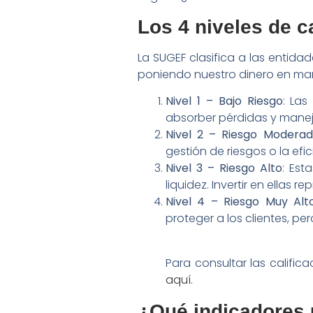
Los 4 niveles de c
La SUGEF clasifica a las entida
poniendo nuestro dinero en mano
Nivel 1 – Bajo Riesgo
: Las
absorber pérdidas y maneja
Nivel 2 – Riesgo Modera
gestión de riesgos o la efi
Nivel 3 – Riesgo Alto
: Est
liquidez. Invertir en ellas 
Nivel 4 – Riesgo Muy Alt
proteger a los clientes, pe
Para consultar las calific
aquí
.
¿Qué indicadores u