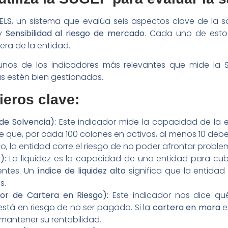
ELS
, un sistema que evalúa seis aspectos clave de la s
y
Sensibilidad al riesgo de mercado
. Cada uno de esto
era de la entidad.
lgunos de los indicadores más relevantes que mide la
as estén bien gestionadas.
ieros clave:
de Solvencia):
Este indicador mide la capacidad de la 
e que, por cada 100 colones en activos, al menos 10 deb
ajo, la entidad corre el riesgo de no poder afrontar probl
):
La liquidez es la capacidad de una entidad para cubr
ientes. Un
índice de liquidez alto
significa que la entida
s.
or de Cartera en Riesgo):
Este indicador nos dice qu
stá en riesgo de no ser pagado. Si la
cartera en mora
e
 mantener su rentabilidad.