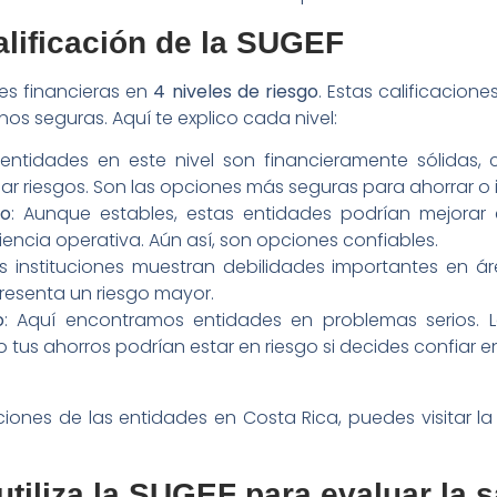
alificación de la SUGEF
des financieras en
4 niveles de riesgo
. Estas calificacion
s seguras. Aquí te explico cada nivel:
 entidades en este nivel son financieramente sólida
r riesgos. Son las opciones más seguras para ahorrar o in
do
: Aunque estables, estas entidades podrían mejora
ciencia operativa. Aún así, son opciones confiables.
as instituciones muestran debilidades importantes en 
representa un riesgo mayor.
o
: Aquí encontramos entidades en problemas serios. L
ro tus ahorros podrían estar en riesgo si decides confiar en
aciones de las entidades en Costa Rica, puedes visitar la
tiliza la SUGEF para evaluar la s