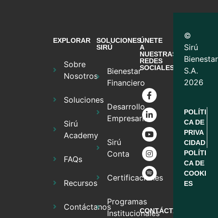
©
EXPLORAR
SOLUCIONES
ÚNETE
Sirú
SIRÚ
A
NUESTRAS
Bienestar
REDES
Sobre
SOCIALES
S.A.
Bienestar
Nosotros
2026
Financiero
Soluciones
Desarrollo
POLÍTI
Empresarial
CA DE
Sirú
PRIVA
Academy
Sirú
CIDAD
Conta
POLÍTI
FAQs
CA DE
COOKI
Certificaciones
Recursos
ES
Programas
Contáctanos
CONTÁCTANOS
Institucionales