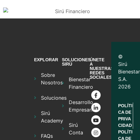
©
EXPLORAR
SOLUCIONES
ÚNETE
Sirú
SIRÚ
A
NUESTRAS
Bienestar
REDES
Sobre
SOCIALES
S.A.
Bienestar
Nosotros
2026
Financiero
Soluciones
Desarrollo
POLÍTI
Empresarial
CA DE
Sirú
PRIVA
Academy
Sirú
CIDAD
Conta
POLÍTI
FAQs
CA DE