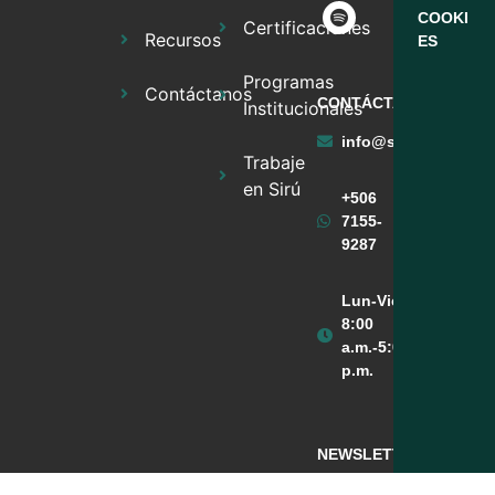
COOKI
Certificaciones
Recursos
ES
Programas
Contáctanos
CONTÁCTANOS
Institucionales
info@sirufinancier
Trabaje
en Sirú
+506
7155-
9287
Lun-Vie
8:00
a.m.-5:00
p.m.
NEWSLETTER