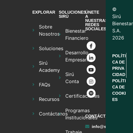
©
EXPLORAR
SOLUCIONES
ÚNETE
Sirú
SIRÚ
A
NUESTRAS
Bienestar
REDES
Sobre
SOCIALES
S.A.
Bienestar
Nosotros
2026
Financiero
Soluciones
Desarrollo
POLÍTI
Empresarial
CA DE
Sirú
PRIVA
Academy
Sirú
CIDAD
Conta
POLÍTI
FAQs
CA DE
COOKI
Certificaciones
Recursos
ES
Programas
Contáctanos
CONTÁCTANOS
Institucionales
info@sirufinancier
Trabaje